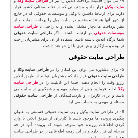
4- می توان قابلیت پرداخت آنلاین را نیز در
طراحی سایت وکلا
و
سایت وکیل
قرار داد و مشتریانی كه در نقاط مختلف كشور قرار
دارند برای ارتباط داشتن با وكیل و موسسات حقوقی كه در خارج
از شهر آنها هستند مستقیم در سایت پول را پرداخت نمایند و از
نظر پرداخت ها دچار مشکل نشده و به راحتی با
طراحی سایت
موسسات حقوقی
در ارتباط باشند . اگر
طراحی سایت حقوقی
شما درگاه انلاین داشته باشد استفاده از آن برای مشتریان راحت
تر بوده و سازگاری بیش تری با ان خواهند داشت .
طراحی سایت حقوقی
5- برای مشاوره می توان این امكان را در
طراحی سایت وکلا
و
طراحی سایت حقوقی
قرار داد كه مشتریان بتوانند از طریق آنلاین
رزرو وقت را انجام دهند. حتما این قابلیت را در
طراحی سایت
وکلا
لحاظ فرمایید چون از موارد مهم و چشمگیری در سایت می
باشد و برای کاربران و بازدیدکنندگان از
طراحی سایت حقوقی
مسئله ی مهمی به حساب می اید.
6- در طراحی سایت وکیل و وب سایت حقوقی قسمتی به عنوان
پیگیری پرونده ها موجود باشد تا كاربران از طریق آنلاین با وارد
كردن اطلاعات پرونده خود متوجه شوند كه پرونده آنها در چه
مرحله ای قرار دارد و در این زمینه اطلاعاتی را در طراحی سایت
حقوقی كسب نمایند.