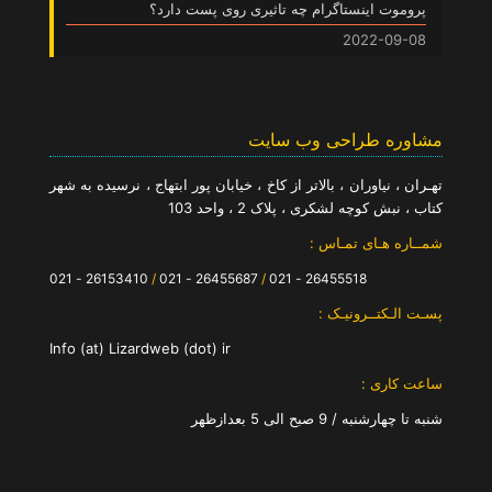
پروموت اینستاگرام چه تاثیری روی پست دارد؟
2022-09-08
مشاوره طراحی وب سایت
تهـران ، نیاوران ، بالاتر از کاخ ، خیابان پور ابتهاج ، نرسیده به شهر
کتاب ، نبش کوچه لشکری ، پلاک 2 ، واحد 103
شمــاره هـای تمـاس :
26153410 - 021
/
26455687 - 021
/
26455518 - 021
پسـت الـکتــرونیـک :
Info (at) Lizardweb (dot) ir
ساعت کاری :
شنبه تا چهارشنبه / 9 صبح الی 5 بعدازظهر