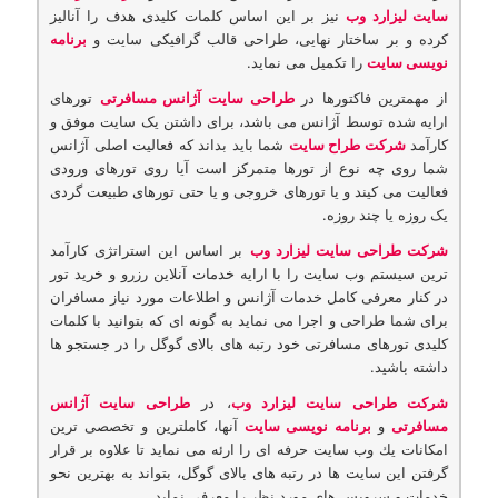
سایت لیزارد وب
نیز بر این اساس کلمات کلیدی هدف را آنالیز
کرده و بر ساختار نهایی، طراحی قالب گرافیکی سایت و
برنامه
نویسی سایت
را تکمیل می نماید.
از مهمترین فاکتورها در
طراحی سایت آژانس مسافرتی
تورهای
ارایه شده توسط آژانس می باشد، برای داشتن یک سایت موفق و
کارآمد
شرکت طراح سایت
شما باید بداند که فعالیت اصلی آژانس
شما روی چه نوع از تورها متمرکز است آیا روی تورهای ورودی
فعالیت می کیند و یا تورهای خروجی و یا حتی تورهای طبیعت گردی
یک روزه یا چند روزه.
شرکت طراحی سایت لیزارد وب
بر اساس این استراتژی کارآمد
ترین سیستم وب سایت را با ارایه خدمات آنلاین رزرو و خرید تور
در کنار معرفی کامل خدمات آژانس و اطلاعات مورد نیاز مسافران
برای شما طراحی و اجرا می نماید به گونه ای که بتوانید با کلمات
کلیدی تورهای مسافرتی خود رتبه های بالای گوگل را در جستجو ها
داشته باشید.
شرکت طراحی سایت لیزارد وب
، در
طراحی سایت آژانس
مسافرتی
و
برنامه نویسی سایت
آنها، كاملترین و تخصصی ترین
امكانات یك وب سایت حرفه ای را ارئه می نماید تا علاوه بر قرار
گرفتن این سایت ها در رتبه های بالای گوگل، بتواند به بهترین نحو
خدمات و سرویس های مورد نظر را معرفی نماید.