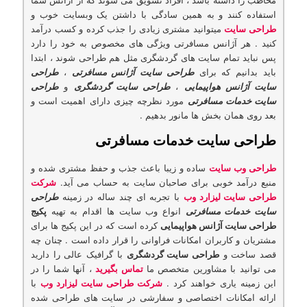
مخاطب را داشته باشد ، افراد تشویق می شوند كه از آژانس شما
استفاده كنند و به همین سادگی با داشتن یک وبسایت خوب و
طراحی سایت
میتوانید مشتری زیادی را جذب کرده و کسب درآمد
کنید . هر آژانس مسافرتی ویژگی های مخصوص به خود را دارد
پس نباید تمام سایت های گردشگری مثل هم طراحی شوند ، ابتدا
باید بدانیم که برای
طراحی سایت آژانس مسافرتی
،
طراحی
سایت آژانس هواپیمایی
،
طراحی سایت گردشگری
و
طراحی
سایت خدمات مسافرتی
مورد نظرچه چیزی دارای اهمیت است و
بعد روی همان بخش ها مانور بدهیم .
طراحی سایت خدمات مسافرتی
طراحی وب سایت
ساده و زیبا باعث جذب و حفظ مشتری شده و
منبع درآمد خوبی برای صاحبان سایت به حساب می آید.
شرکت
طراحی سایت لیزارد وب
با تجربه ای چند ساله در زمینه
طراحی
سایت خدمات مسافرتی
انواع وب سایت ها اقدام به تهیه
پکیج
طراحی سایت آژانس هواپیمایی
کرده است که در این پکیج ها برای
مشتریان و کاربران امکانات فراوانی را قرار داده است . چنان چه
قصد ساخت و
طراحی سایت گردشگری
با گرافیک عالی را دارید
می توانید با مشاورین متخصص ما
تماس بگیرید
، آنها شما را در
این زمینه یاری خواهند کرد .
شرکت طراحی سایت لیزارد وب
با
ارائه امکانات اختصاصی و سفارشی در سایت های طراحی شده