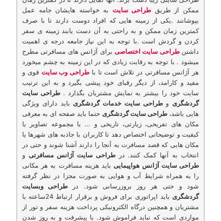
ممکن از طریق
طراحی سایت
به خواسته هایشان جامه عمل
بپوشانند .یکی از زمینه هایی که افراد دوست دارند تا با صرف
کمترین زمان ممکن و به راحتی به آن دست یابند زمینه ی سفر
کردن و گردش است .با توجه به این نیاز جامعه درجه ی اهمیت
داشتن
طراحی سایت اختصاصی
برای آژانس های مسافرتی مطرح
میشود . با توجه به رقابت زیادی که در این زمینه به چشم میخورد
هر آژانس مسافرتی در تلاش است تا با
طراحی وب سایت
قوی و
مفید و كارامد، از دیگر رقبای خود پیشی بگیرد و به این ترتیب
سایت خود را بیشتر به نمایش مشتریان بگذارد .
طراحی سایت
گردشگری
و
طراحی سایت خدمات گردشگری
باید دارای ویژگی
هایی باشد،
طراحی سایت گردشگری
حتما باید صفحه ای به معرفی
مکان های تفریحی، زیارتی، تاریخی و ... با مجموعه تصاویر با
کیفیت و توضیحاتی اختصاص دهد تا کاربران با جاذبه های شهرها یا
مکان هایی که قصد مسافرت به آنجا را دارند آشنا شوند و حتی در
انتخاب به آنها کمک کنند. در
طراحی سایت آژانس مسافرتی
و
طراحی سایت آژانس هواپیمایی
باید هزینه مسافرت به هر مکانی
را به همراه شرایط آب و هوایی به صورت مجزا در نظر گرفته
شود و حتی هر روز بروزرسانی شود. در
طراحی وبسایت
گردشگری
باید اپراتوری برای فروش و برقرار ارتباط 24ساعته با
مشتریان و همچنین درگاه الکترونیکی پرداخت هزینه سفر و تور از
مواردی است که نباید فراموش شود. با پیشرفت و به روز شدن