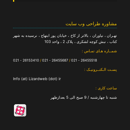
مشاوره طراحی وب سایت
تهـران ، نیاوران ، بالاتر از کاخ ، خیابان پور ابتهاج ، نرسیده به شهر
کتاب ، نبش کوچه لشکری ، پلاک 2 ، واحد 103
شمــاره هـای تمـاس :
26153410 - 021
/
26455687 - 021
/
26455518 - 021
پسـت الـکتــرونیـک :
Info (at) Lizardweb (dot) ir
ساعت کاری :
شنبه تا چهارشنبه / 9 صبح الی 5 بعدازظهر