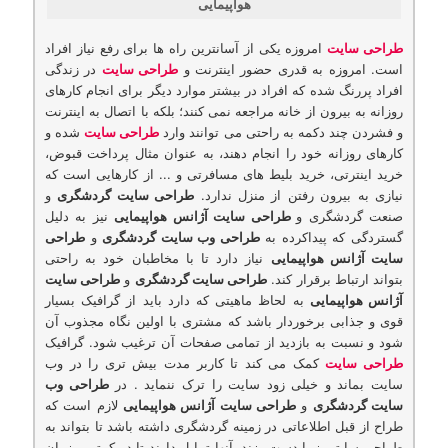
هواپیمایی
طراحی سایت
امروزه یکی از آسانترین راه ها برای رفع نیاز افراد
است. امروزه به قدری حضور اینترنت و
طراحی سایت
در زندگی
افراد پررنگ شده که افراد در بیشتر موارد دیگر برای انجام کارهای
روزانه به بیرون از خانه مراجعه نمی کنند؛ بلکه با اتصال به اینترنت
و فشردن چند دکمه به راحتی می توانند وارد
طراحی سایت
شده و
کارهای روزانه خود را انجام دهند، به عنوان مثال پرداخت قبوض،
خرید اینترتی، خرید بلیط های مسافرتی و ... از کارهایی است که
نیازی به بیرون رفتن از منزل ندارد.
طراحی سایت گردشگری
و
صنعت گردشگری و
طراحی سایت آژانس هواپیمایی
نیز به دلیل
گستردگی که پیداکرده به
طراحی وب سایت گردشگری
و
طراحی
سایت آژانس هواپیمایی
نیاز دارد تا با مخاطبان خود به راحتی
بتواند ارتباط برقرار کند.
طراحی سایت گردشگری
و
طراحی سایت
آژانس هواپیمایی
به لحاظ ماهیتی که دارد باید از گرافیک بسیار
قوی و جذابی برخوردار باشد که مشتری با اولین نگاه مجذوب آن
شود و نسبت به بازدید از تمامی صفحات آن ترغیب شود. گرافیک
طراحی سایت
کمک می کند تا کاربر مدت بیش تری را در وب
سایت بماند و خیلی زود سایت را ترک ننماید . در
طراحی وب
سایت گردشگری
و
طراحی سایت آژانس هواپیمایی
لازم است که
طراح از قبل اطلاعاتی در زمینه گردشگری داشته باشد تا بتواند به
طراحی سایتی زیبا دست بزند. آنها تمایل دارند تا در کمترین زمان