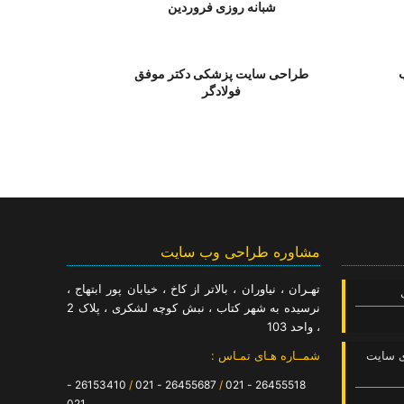
شبانه روزی فروردین
طراحی سایت پزشکی دکتر موفق
فولادگر
مشاوره طراحی وب سایت
تهـران ، نیاوران ، بالاتر از کاخ ، خیابان پور ابتهاج ،
نرسیده به شهر کتاب ، نبش کوچه لشکری ، پلاک 2
، واحد 103
ی سایت
شمــاره هـای تمـاس :
26153410 -
/
26455687 - 021
/
26455518 - 021
021