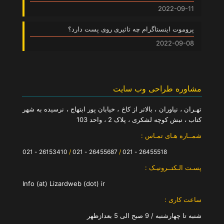
2022-09-11
پروموت اینستاگرام چه تاثیری روی پست دارد؟
2022-09-08
مشاوره طراحی وب سایت
تهـران ، نیاوران ، بالاتر از کاخ ، خیابان پور ابتهاج ، نرسیده به شهر
کتاب ، نبش کوچه لشکری ، پلاک 2 ، واحد 103
شمــاره هـای تمـاس :
26153410 - 021
/
26455687 - 021
/
26455518 - 021
پسـت الـکتــرونیـک :
Info (at) Lizardweb (dot) ir
ساعت کاری :
شنبه تا چهارشنبه / 9 صبح الی 5 بعدازظهر