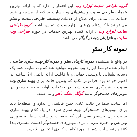
گروه طراحی سایت لیزارد وب
این افتخار را دارد که با ارائه بهترین
خدمات طراحی سایت
و
پشتیبانی وب سایت
سالانه از مشتریان خود
حمایت می نماید. برای اطلاع از خدمات
پشتیبانی طراحی سایت
و
سئو
می توانید با کارشناسان فنی لیزارد وب در تماس باشید.
گروه طراحی
سایت لیزارد وب
، ارائه کننده بهترین خدمات در حوزه
طراحی وب
سایت
و
افزایش رتبه در گوگل
می باشد.
نمونه کار سئو
در واقع با مشاهده
نمونه کارهای سئو
و
نمونه کار بهینه سازی سایت
،
انجام شده توسط لیزارد وب متوجه خواهید شد که وب سایت شما یک
رسانه تبلیغاتی با وسعتی جهانی و با قابلیت ارائه دائمی 24 ساعته در
اختیار خواهد بود. فراموش نکنید که بهترین حالت برای
بهینه سازی وب
سایت
، قرارگیری سایت شما در صفحات اولیه نتیجه جستجو در
موتورهای جستجوگر مانند
گوگل
,
بینگ
,
یاهو
و ... است.
اما سایت شما در حالت عادی چنین قابلیتی را ندارد و اصطلاحاً باید
برای موتورهای جستجوگر بهینه سازی شود. در یک کلام بهینه سازی
سایت برای جستجو یعنی این که صفحات و سایت شما به صورتی
ویرایش و ذخیره شوند تا برای موتورهای جستجوگر اهمیت بیشتری پیدا
کنند و رتبه سایت شما در مورد کلمات کلیدی انتخابی بالا برود.